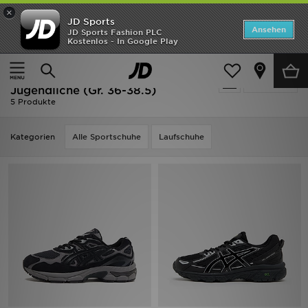
×
JD Sports
Startseite
Ansehen
JD Sports Fashion PLC
Kostenlos - In Google Play
Startseite
Kinder
Schuhe Jugendliche (Gr. 36-38.5)
ANGEBOTE
Kinder - Schwarz ASICS Schuhe
verfeinern
Marken
Jugendliche (Gr. 36-38.5)
5 Produkte
Neuheiten
Kategorien
Alle Sportschuhe
Laufschuhe
Herren
Damen
Kinder
Bestsellers
JD Exklusives
Fußball