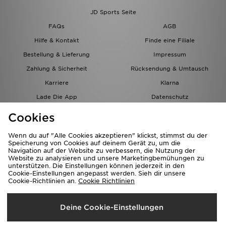
JD Sports Seite
FAQs
AGB
Hilfe & Kontakt
Finde eine Filiale
Bestellung & Lieferung
Impressum
Zahlung & Sicherheit
Rücksendung & Umtausch
Karriere
Klarna
Lade Die App
Datenschutz
Cookies
Cookies Einstellungen
Cookies
Partnerprogramm
Wenn du auf "Alle Cookies akzeptieren" klickst, stimmst du der
Speicherung von Cookies auf deinem Gerät zu, um die
Navigation auf der Website zu verbessern, die Nutzung der
Website zu analysieren und unsere Marketingbemühungen zu
unterstützen. Die Einstellungen können jederzeit in den
Cookie-Einstellungen angepasst werden. Sieh dir unsere
Cookie-Richtlinien an.
Cookie Richtlinien
Lieferung Nach
Deine Cookie-Einstellungen
Österreich