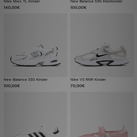
Nike Shox TL Kinder
New Balance 530 Kleinkinder
140,00€
100,00€
Sport
Lade Die APP
Geschenkkarte
Filialfinder
Mein JD
New Balance 530 Kinder
Nike V5 RNR Kinder
Meine Nachrichten
100,00€
70,00€
Bestellverfolgung
Hilfe & Kontakt
Trending Styles