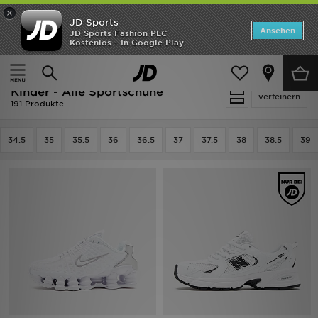
×
JD Sports
Startseite
Ansehen
JD Sports Fashion PLC
Kostenlos - In Google Play
Startseite
Kinder
Schuhe Jugendliche (Gr. 36-38.5)
ANGEBOTE
Alle Sportschuhe
Marken
Kinder - Alle Sportschuhe
verfeinern
191 Produkte
Neuheiten
34.5
35
35.5
36
36.5
37
37.5
38
38.5
39
Herren
Damen
Kinder
Bestsellers
JD Exklusives
Fußball