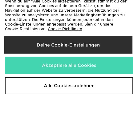
Wenn du auf "Alle Cookies akzeptieren" klickst, stimmst du der
Speicherung von Cookies auf deinem Gerät zu, um die
Navigation auf der Website zu verbessern, die Nutzung der
Website zu analysieren und unsere Marketingbemühungen zu
unterstützen. Die Einstellungen können jederzeit in den
Cookie-Einstellungen angepasst werden. Sieh dir unsere
New Balance 530 Kinder
Nike Air Force 1 Low Kinder
Cookie-Richtlinien an.
Cookie Richtlinien
100,00€
100,00€
Deine Cookie-Einstellungen
Akzeptiere alle Cookies
Alle Cookies ablehnen
Nike Air Force 1 Low Kinder
Nike Air Force 1 Low Junior
100,00€
100,00€