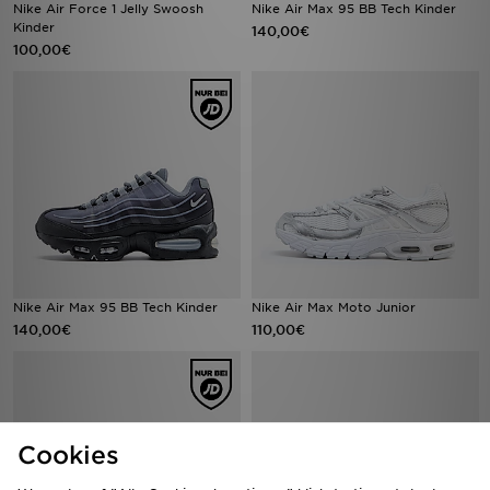
Nike Air Force 1 Jelly Swoosh
Nike Air Max 95 BB Tech Kinder
Kinder
140,00€
100,00€
Nike Air Max 95 BB Tech Kinder
Nike Air Max Moto Junior
140,00€
110,00€
Cookies