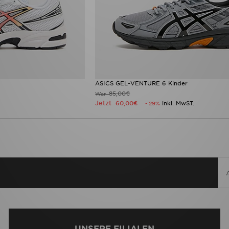
ASICS GEL-VENTURE 6 Kinder
85,00€
War
Jetzt
60,00€
inkl. MwST.
- 29%
UNSERE FILIALEN