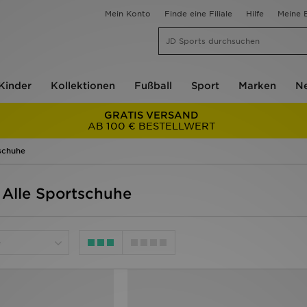
Mein Konto
Finde eine Filiale
Hilfe
Meine B
Kinder
Kollektionen
Fußball
Sport
Marken
Ne
GRATIS VERSAND
AB 100 € BESTELLWERT
schuhe
 Alle Sportschuhe