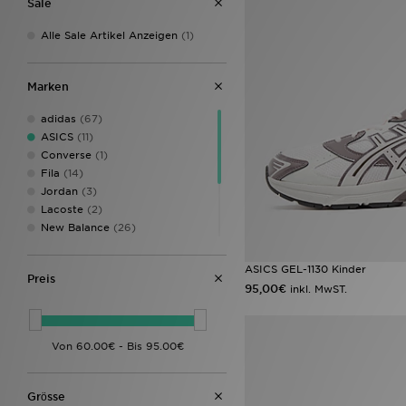
Sale
Alle Sale Artikel Anzeigen
(1)
Marken
adidas
(67)
ASICS
(11)
Converse
(1)
Fila
(14)
Jordan
(3)
Lacoste
(2)
New Balance
(26)
Nike
(47)
On Running
(5)
ASICS GEL-1130 Kinder
Preis
PUMA
(2)
95,00€
inkl. MwST.
Reebok
(3)
Saucony
(6)
Grӧsse