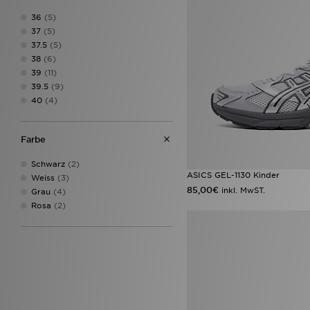
36
(5)
37
(5)
37.5
(5)
38
(6)
39
(11)
39.5
(9)
40
(4)
Farbe
Schwarz
(2)
ASICS GEL-1130 Kinder
Weiss
(3)
85,00€
inkl. MwST.
Grau
(4)
Rosa
(2)