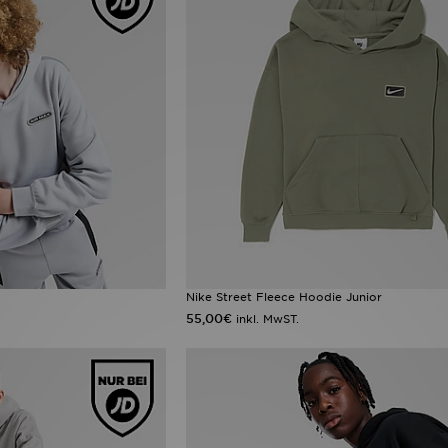
Nike Street Fleece Hoodie Junior
55,00€
inkl. MwST.