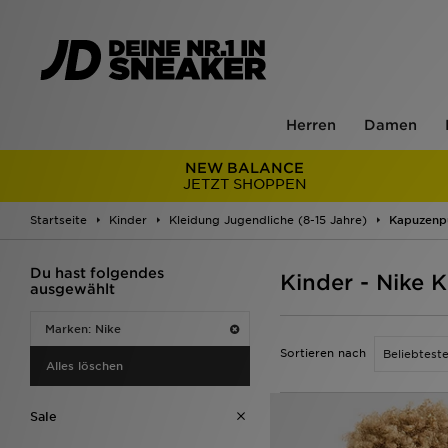
Herren
Damen
NEW BALANCE
JETZT SHOPPEN
Startseite
Kinder
Kleidung Jugendliche (8-15 Jahre)
Kapuzenpu
Du hast folgendes
Kinder - Nike 
ausgewählt
Marken: Nike
Sortieren nach
Alles löschen
Sale