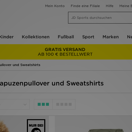
Mein Konto
Finde eine Filiale
Hilfe
Meine B
Kinder
Kollektionen
Fußball
Sport
Marken
Ne
GRATIS VERSAND
AB 100 € BESTELLWERT
llover und Sweatshirts
Kapuzenpullover und Sweatshirts