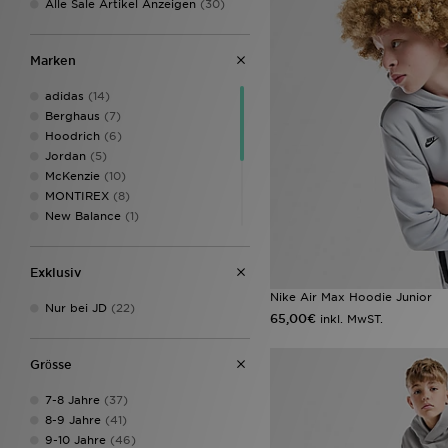
Alle Sale Artikel Anzeigen
(30)
Marken
adidas
(14)
Berghaus
(7)
Hoodrich
(6)
Jordan
(5)
McKenzie
(10)
MONTIREX
(8)
New Balance
(1)
Nike
(55)
Pink Soda Sport
(2)
Exklusiv
Supply & Demand
(5)
The North Face
(8)
Nike Air Max Hoodie Junior
Nur bei JD
(22)
Under Armour
(2)
65,00€
inkl. MwST.
Unlike Humans
(1)
Grӧsse
7-8 Jahre
(37)
8-9 Jahre
(41)
9-10 Jahre
(46)