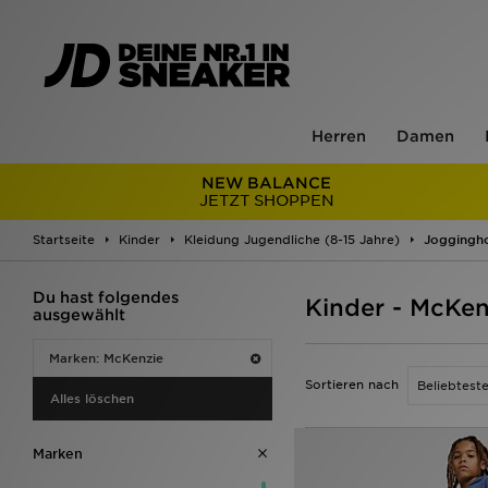
Herren
Damen
NEW BALANCE
JETZT SHOPPEN
Startseite
Kinder
Kleidung Jugendliche (8-15 Jahre)
Joggingh
Du hast folgendes
Kinder - McKe
ausgewählt
Marken: McKenzie
Sortieren nach
Alles löschen
Marken