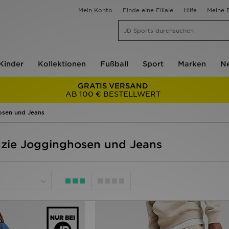
Mein Konto
Finde eine Filiale
Hilfe
Meine B
Kinder
Kollektionen
Fußball
Sport
Marken
Ne
GRATIS VERSAND
AB 100 € BESTELLWERT
osen und Jeans
nzie Jogginghosen und Jeans