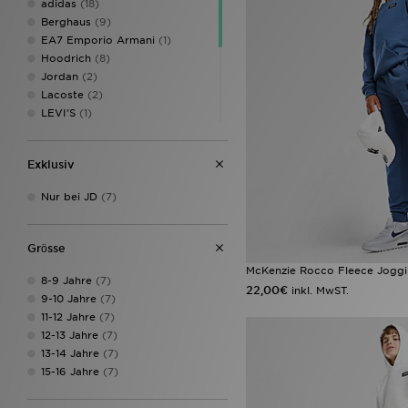
adidas
(18)
Berghaus
(9)
EA7 Emporio Armani
(1)
Hoodrich
(8)
Jordan
(2)
Lacoste
(2)
LEVI'S
(1)
McKenzie
(7)
MONTIREX
(3)
Exklusiv
New Balance
(1)
Nike
(56)
Nur bei JD
(7)
Pink Soda Sport
(4)
Supply & Demand
(9)
Technicals
(1)
Grӧsse
The North Face
(11)
McKenzie Rocco Fleece Joggi
Under Armour
(8)
8-9 Jahre
(7)
22,00€
inkl. MwST.
Unlike Humans
(1)
9-10 Jahre
(7)
11-12 Jahre
(7)
12-13 Jahre
(7)
13-14 Jahre
(7)
15-16 Jahre
(7)