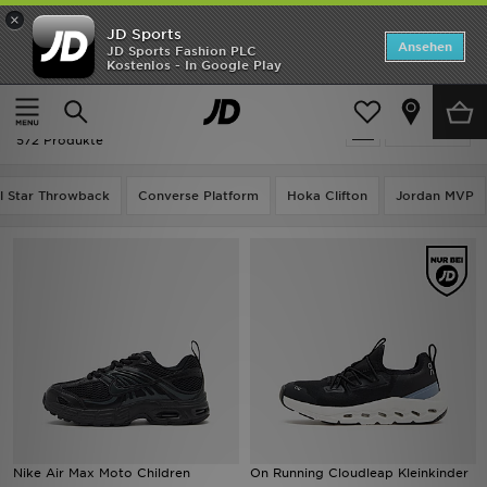
×
JD Sports
Startseite
Ansehen
JD Sports Fashion PLC
Kostenlos - In Google Play
Startseite
Kinder
ANGEBOTE
Kinder - Schwarz
verfeinern
Marken
572 Produkte
Neuheiten
l Star Throwback
Converse Platform
Hoka Clifton
Jordan MVP
Herren
Damen
Kinder
Bestsellers
JD Exklusives
Nike Air Max Moto Children
On Running Cloudleap Kleinkinder
Fußball