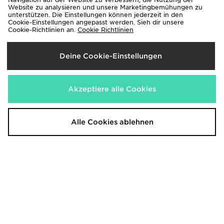
Website zu analysieren und unsere Marketingbemühungen zu
unterstützen. Die Einstellungen können jederzeit in den
Nike Air Force 1 Low Kinder
Nike Tennis Classic Junior
Cookie-Einstellungen angepasst werden. Sieh dir unsere
110,00€
80,00€
Cookie-Richtlinien an.
Cookie Richtlinien
Deine Cookie-Einstellungen
Akzeptiere alle Cookies
Alle Cookies ablehnen
New Balance ABZORB 2010 Junior
New Balance 740 Kinder
130,00€
100,00€