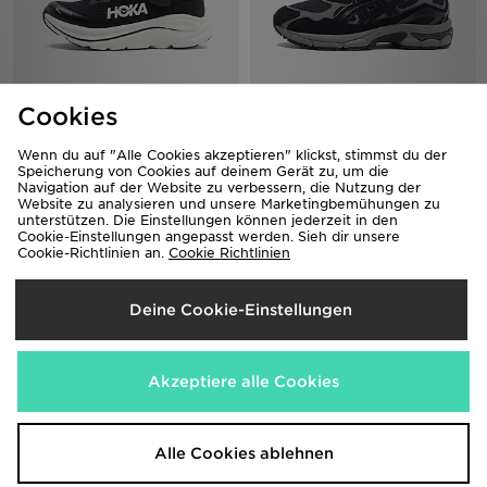
HOKA Clifton 10 Kleinkinder
ASICS GEL-NYC Kinder
Cookies
85,00€
105,00€
Wenn du auf "Alle Cookies akzeptieren" klickst, stimmst du der
Speicherung von Cookies auf deinem Gerät zu, um die
Navigation auf der Website zu verbessern, die Nutzung der
Website zu analysieren und unsere Marketingbemühungen zu
unterstützen. Die Einstellungen können jederzeit in den
Cookie-Einstellungen angepasst werden. Sieh dir unsere
Cookie-Richtlinien an.
Cookie Richtlinien
Deine Cookie-Einstellungen
adidas Originals Superstar Junior
adidas Originals Superstar Junior
Akzeptiere alle Cookies
90,00€
90,00€
Alle Cookies ablehnen