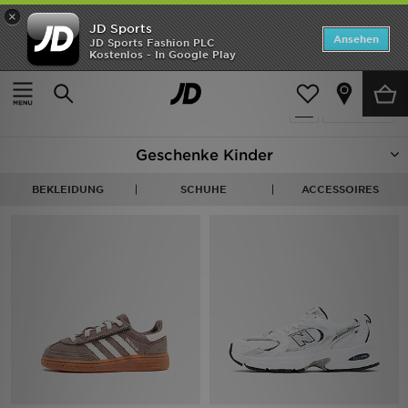
×
JD Sports
Startseite
Ansehen
JD Sports Fashion PLC
Kostenlos - In Google Play
Startseite
Kinder
ANGEBOTE
300 Produkte
verfeinern
Marken
Geschenke Kinder
Neuheiten
BEKLEIDUNG
SCHUHE
ACCESSOIRES
Herren
Damen
Kinder
Bestsellers
JD Exklusives
Fußball