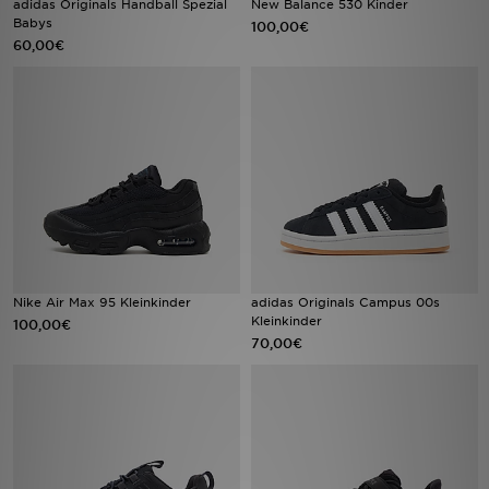
adidas Originals Handball Spezial
New Balance 530 Kinder
Babys
100,00€
60,00€
Sport
Lade Die APP
Geschenkkarte
Filialfinder
Mein JD
Meine Nachrichten
Nike Air Max 95 Kleinkinder
adidas Originals Campus 00s
Kleinkinder
100,00€
70,00€
Bestellverfolgung
Hilfe & Kontakt
Trending Styles