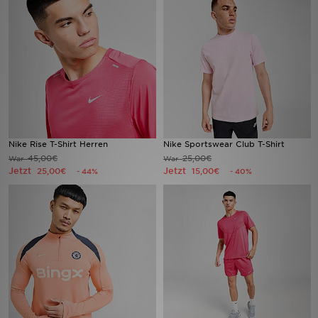
Sport
Lade Die APP
Geschenkkarte
Filialfinder
Nike Rise T-Shirt Herren
Nike Sportswear Club T-Shirt
45,00€
25,00€
War
War
Mein JD
Jetzt
Jetzt
25,00€
15,00€
- 44%
- 40%
Meine Nachrichten
Bestellverfolgung
Hilfe & Kontakt
Trending Styles