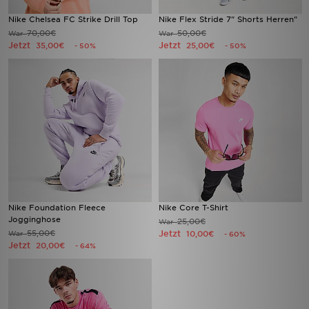
Nike Chelsea FC Strike Drill Top
Nike Flex Stride 7" Shorts Herren"
70,00€
50,00€
War
War
Jetzt
Jetzt
35,00€
25,00€
- 50%
- 50%
Nike Foundation Fleece
Nike Core T-Shirt
Jogginghose
25,00€
War
55,00€
Jetzt
War
10,00€
- 60%
Jetzt
20,00€
- 64%