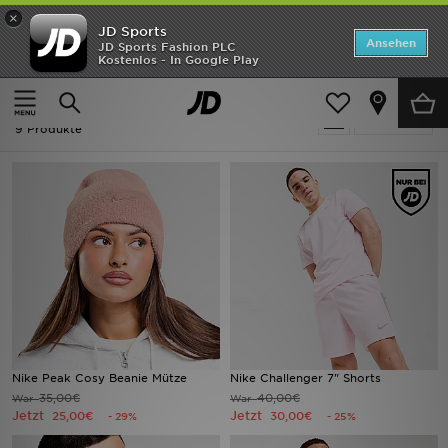
×
JD Sports
Startseite
Ansehen
JD Sports Fashion PLC
Kostenlos - In Google Play
Startseite
Herren
ANGEBOTE
Ausverkauf | Herren - Rosa Nike
verfeinern
Marken
9 Produkte
Neuheiten
Herren
Damen
Kinder
Bestsellers
Nike Peak Cosy Beanie Mütze
Nike Challenger 7" Shorts
35,00€
40,00€
War
War
JD Exklusives
Jetzt
Jetzt
25,00€
30,00€
- 29%
- 25%
Fußball