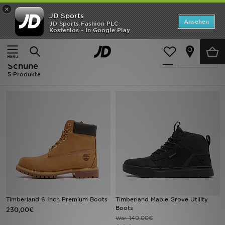
×
JD Sports
Startseite
Ansehen
JD Sports Fashion PLC
Kostenlos - In Google Play
Startseite
Herren
Herrenschuhe
Boots und Schuhe
ANGEBOTE
Herren - Timberland Boots und
verfeinern
Marken
Schuhe
5 Produkte
Neuheiten
Herren
Damen
Kinder
Bestsellers
Timberland 6 Inch Premium Boots
Timberland Maple Grove Utility
JD Exklusives
Boots
230,00€
140,00€
War
Fußball