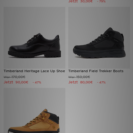
Jetzt
30,00€
- 79%
Sport
Lade Die APP
Geschenkkarte
Filialfinder
Mein JD
Timberland Heritage Lace Up Shoe
Timberland Field Trekker Boots
170,00€
150,00€
War
War
Meine Nachrichten
Jetzt
Jetzt
90,00€
80,00€
- 47%
- 47%
Bestellverfolgung
Hilfe & Kontakt
Trending Styles