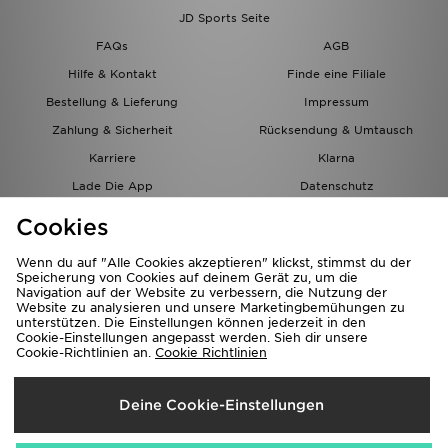
JD Sports Seite
FAQs
AGB
Hilfe & Kontakt
Finde eine Filiale
Bestellung & Lieferung
Impressum
Zahlung & Sicherheit
Rücksendung & Umtausch
Karriere
Klarna
Lade Die App
Datenschutz
Cookies
Cookies Einstellungen
Cookies
Partnerprogramm
Wenn du auf "Alle Cookies akzeptieren" klickst, stimmst du der
Speicherung von Cookies auf deinem Gerät zu, um die
Navigation auf der Website zu verbessern, die Nutzung der
Website zu analysieren und unsere Marketingbemühungen zu
unterstützen. Die Einstellungen können jederzeit in den
Cookie-Einstellungen angepasst werden. Sieh dir unsere
Cookie-Richtlinien an.
Cookie Richtlinien
Lieferung Nach
Deine Cookie-Einstellungen
Österreich