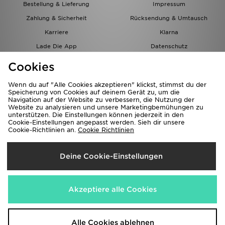
Bestellung & Lieferung
Impressum
Zahlung & Sicherheit
Rücksendung & Umtausch
Karriere
Klarna
Lade Die App
Datenschutz
Cookies
Cookies Einstellungen
Cookies
Partnerprogramm
Wenn du auf "Alle Cookies akzeptieren" klickst, stimmst du der
Speicherung von Cookies auf deinem Gerät zu, um die
Navigation auf der Website zu verbessern, die Nutzung der
Website zu analysieren und unsere Marketingbemühungen zu
unterstützen. Die Einstellungen können jederzeit in den
Cookie-Einstellungen angepasst werden. Sieh dir unsere
Cookie-Richtlinien an.
Cookie Richtlinien
Lieferung Nach
Deine Cookie-Einstellungen
Österreich
Wir akzeptieren folgende Zahlungsmethoden
Akzeptiere alle Cookies
Corporate Website
www.jdplc.com
Alle Cookies ablehnen