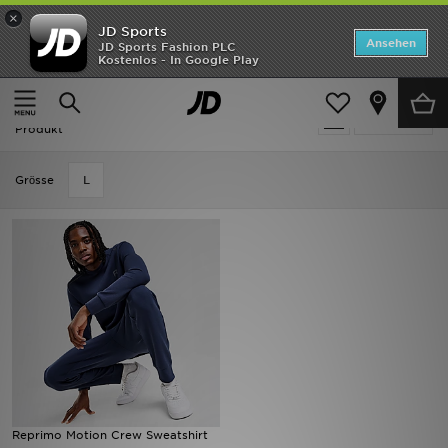
×
JD Sports
Startseite
Ansehen
JD Sports Fashion PLC
Kostenlos - In Google Play
Startseite
Herren
Herrenbekleidung
Sweatshirts
ANGEBOTE
Herren - Reprimo Sweatshirts
verfeinern
Marken
Produkt
Neuheiten
Grӧsse
L
Herren
Damen
Kinder
Bestsellers
JD Exklusives
Reprimo Motion Crew Sweatshirt
Fußball