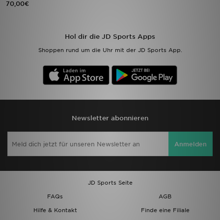
70,00€
Sport
Hol dir die JD Sports Apps
Lade Die APP
Shoppen rund um die Uhr mit der JD Sports App.
Geschenkkarte
Filialfinder
Mein JD
Newsletter abonnieren
Meine Nachrichten
Anmelden
Bestellverfolgung
Hilfe & Kontakt
JD Sports Seite
FAQs
AGB
Trending Styles
Hilfe & Kontakt
Finde eine Filiale