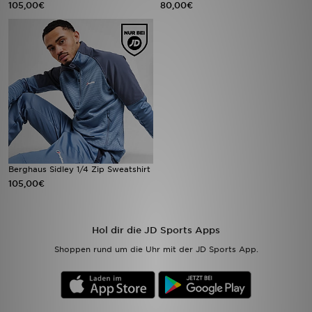
105,00€
80,00€
Sport
Lade Die APP
Geschenkkarte
Filialfinder
Mein JD
Berghaus Sidley 1/4 Zip Sweatshirt
105,00€
Meine Nachrichten
Bestellverfolgung
Hol dir die JD Sports Apps
Shoppen rund um die Uhr mit der JD Sports App.
Hilfe & Kontakt
Trending Styles