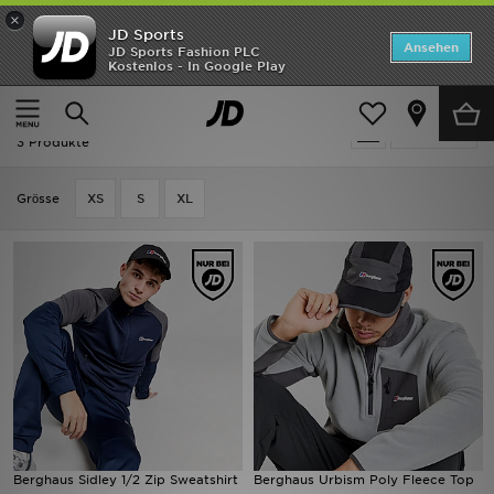
×
JD Sports
Startseite
Ansehen
JD Sports Fashion PLC
Kostenlos - In Google Play
Startseite
Herren
Herrenbekleidung
Sweatshirts
ANGEBOTE
Herren - Berghaus Sweatshirts
verfeinern
Marken
3 Produkte
Neuheiten
Grӧsse
XS
S
XL
Herren
Damen
Kinder
Bestsellers
JD Exklusives
Berghaus Sidley 1/2 Zip Sweatshirt
Berghaus Urbism Poly Fleece Top
Fußball