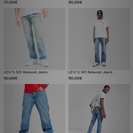
70,00€
90,00€
Sport
Lade Die APP
Geschenkkarte
Filialfinder
Mein JD
LEVI'S 501 Relaxed Jeans
LEVI'S 501 Relaxed Jeans
90,00€
90,00€
Meine Nachrichten
Bestellverfolgung
Hilfe & Kontakt
Trending Styles