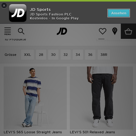
×
JD Sports
Startseite
Ansehen
JD Sports Fashion PLC
Kostenlos - In Google Play
Startseite
Herren
Herrenbekleidung
Jeans
ANGEBOTE
Herren - LEVI'S Jeans
verfeinern
Marken
10 Produkte
Neuheiten
Grӧsse
XXL
28
30
32
34
36
38R
Herren
Damen
Kinder
Bestsellers
JD Exklusives
LEVI'S 565 Loose Straight Jeans
LEVI'S 501 Relaxed Jeans
Fußball