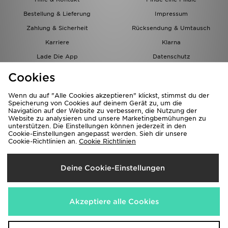
Bestellung & Lieferung
Impressum
Zahlung & Sicherheit
Rücksendung & Umtausch
Karriere
Klarna
Lade Die App
Datenschutz
Cookies
Cookies Einstellungen
Cookies
Partnerprogramm
Wenn du auf "Alle Cookies akzeptieren" klickst, stimmst du der
Speicherung von Cookies auf deinem Gerät zu, um die
Navigation auf der Website zu verbessern, die Nutzung der
Website zu analysieren und unsere Marketingbemühungen zu
unterstützen. Die Einstellungen können jederzeit in den
Cookie-Einstellungen angepasst werden. Sieh dir unsere
Cookie-Richtlinien an.
Cookie Richtlinien
Lieferung Nach
Deine Cookie-Einstellungen
Österreich
Wir akzeptieren folgende Zahlungsmethoden
Akzeptiere alle Cookies