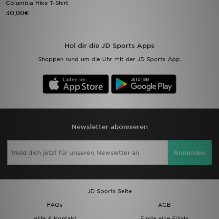
Columbia Hike T-Shirt
30,00€
Sport
Lade Die APP
Hol dir die JD Sports Apps
Shoppen rund um die Uhr mit der JD Sports App.
Geschenkkarte
Filialfinder
Mein JD
Newsletter abonnieren
Meine Nachrichten
Anmelden
Bestellverfolgung
Hilfe & Kontakt
JD Sports Seite
Trending Styles
FAQs
AGB
Hilfe & Kontakt
Finde eine Filiale