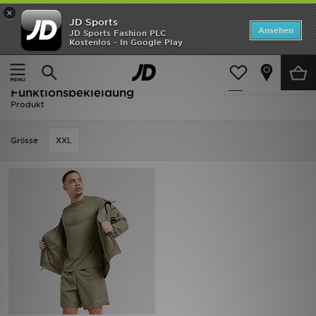
×
JD Sports
Startseite
Ansehen
JD Sports Fashion PLC
Kostenlos - In Google Play
Startseite
Herren
Herrenbekleidung
Funktionsbekleidung
ANGEBOTE
Herren - Columbia
verfeinern
Marken
Funktionsbekleidung
Produkt
Neuheiten
Grӧsse
XXL
Herren
Damen
Kinder
Bestsellers
JD Exklusives
Fußball