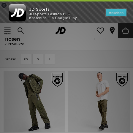
×
JD Sports
Startseite
Ansehen
JD Sports Fashion PLC
Kostenlos - In Google Play
Startseite
Herren
Herrenbekleidung
Cargo Hosen
ANGEBOTE
Ausverkauf | Herren - Grün Cargo
verfeinern
Marken
Hosen
2 Produkte
Neuheiten
Grӧsse
XS
S
L
Herren
Damen
Kinder
Bestsellers
JD Exklusives
Fußball