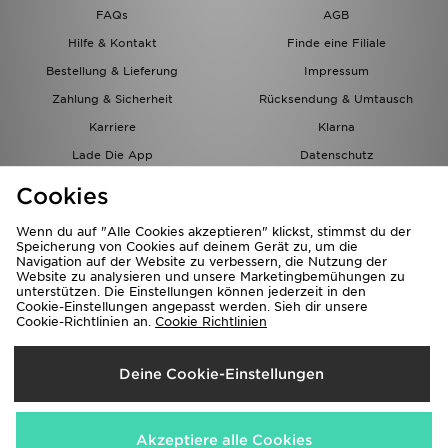
FAQs
AGB
Hilfe & Kontakt
Finde eine Filiale
Bestellung & Lieferung
Impressum
Zahlung & Sicherheit
Rücksendung & Umtausch
Karriere
Klarna
Lade Die App
Datenschutz
Cookies
Cookies Einstellungen
Cookies
Partnerprogramm
Wenn du auf "Alle Cookies akzeptieren" klickst, stimmst du der
Speicherung von Cookies auf deinem Gerät zu, um die
Navigation auf der Website zu verbessern, die Nutzung der
Website zu analysieren und unsere Marketingbemühungen zu
unterstützen. Die Einstellungen können jederzeit in den
Cookie-Einstellungen angepasst werden. Sieh dir unsere
Cookie-Richtlinien an.
Cookie Richtlinien
Lieferung Nach
Deine Cookie-Einstellungen
Österreich
Wir akzeptieren folgende Zahlungsmethoden
Akzeptiere alle Cookies