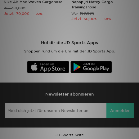
Nike Air Max Woven Cargohose
Napapijri Matey Cargo
Trainingshose
90,00€
War
Jetzt
100,00€
Sport
70,00€
War
- 22%
Jetzt
50,00€
- 50%
Lade Die APP
Geschenkkarte
Hol dir die JD Sports Apps
Shoppen rund um die Uhr mit der JD Sports App.
Filialfinder
Mein JD
Meine Nachrichten
Newsletter abonnieren
Bestellverfolgung
Anmelden
Hilfe & Kontakt
Trending Styles
JD Sports Seite