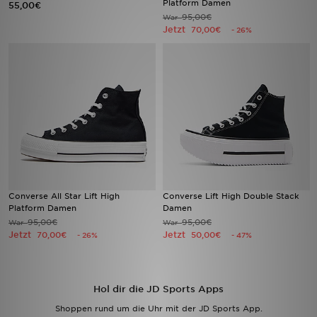
Platform Damen
55,00€
95,00€
War
Jetzt
70,00€
- 26%
Sport
Lade Die APP
Geschenkkarte
Filialfinder
Mein JD
Meine Nachrichten
Converse All Star Lift High
Converse Lift High Double Stack
Platform Damen
Damen
95,00€
95,00€
War
War
Bestellverfolgung
Jetzt
Jetzt
70,00€
50,00€
- 26%
- 47%
Hilfe & Kontakt
Hol dir die JD Sports Apps
Trending Styles
Shoppen rund um die Uhr mit der JD Sports App.