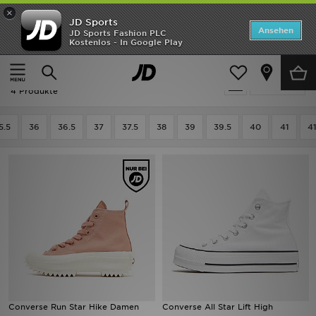
×
JD Sports
Startseite
Ansehen
JD Sports Fashion PLC
Kostenlos - In Google Play
Startseite
Frauen
Frauenschuhe
Sneakers
ANGEBOTE
Sneakers - Converse Platform
verfeinern
Marken
4 Produkte
Neuheiten
5.5
36
36.5
37
37.5
38
39
39.5
40
41
41
Herren
Damen
Kinder
Bestsellers
JD Exklusives
Converse Run Star Hike Damen
Converse All Star Lift High
Fußball