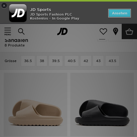
×
JD Sports
Startseite
Ansehen
JD Sports Fashion PLC
Kostenlos - In Google Play
Startseite
Frauen
Frauenschuhe
Flip-Flops & Sandalen
ANGEBOTE
Frauen - Adidas Flip-Flops &
verfeinern
Marken
Sandalen
8 Produkte
Neuheiten
Grӧsse
36.5
38
39.5
40.5
42
43
43.5
Herren
Damen
Kinder
Bestsellers
JD Exklusives
Fußball