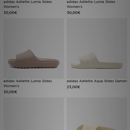
adidas Adilette Lumia Slides
adidas Adilette Lumia Slides
Women's
Women's
30,00€
30,00€
Sport
Lade Die APP
Geschenkkarte
Filialfinder
Mein JD
Meine Nachrichten
adidas Adilette Lumia Slides
adidas Adilette Aqua Slides Damen
Women's
23,00€
30,00€
Bestellverfolgung
Hilfe & Kontakt
Trending Styles