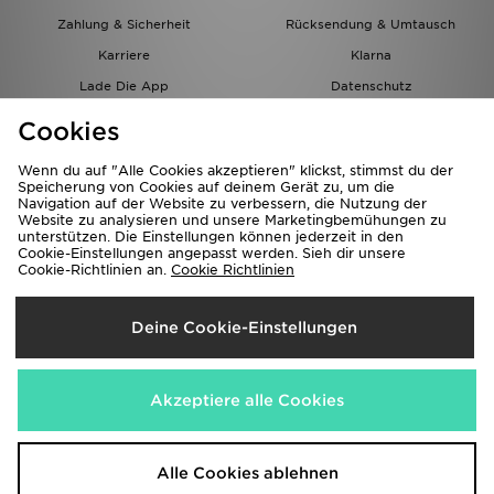
Zahlung & Sicherheit
Rücksendung & Umtausch
Karriere
Klarna
Lade Die App
Datenschutz
Cookies
Cookies Einstellungen
Cookies
Partnerprogramm
Wenn du auf "Alle Cookies akzeptieren" klickst, stimmst du der
Speicherung von Cookies auf deinem Gerät zu, um die
Navigation auf der Website zu verbessern, die Nutzung der
Website zu analysieren und unsere Marketingbemühungen zu
unterstützen. Die Einstellungen können jederzeit in den
Cookie-Einstellungen angepasst werden. Sieh dir unsere
Cookie-Richtlinien an.
Cookie Richtlinien
Lieferung Nach
Deine Cookie-Einstellungen
Österreich
Wir akzeptieren folgende Zahlungsmethoden
Akzeptiere alle Cookies
Corporate Website
www.jdplc.com
Alle Cookies ablehnen