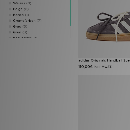
47
(1)
Weiss
(20)
47.5
(1)
Beige
(8)
Bordo
(1)
Cremefarben
(7)
Grau
(5)
Grün
(3)
Kahverengi
(1)
Rosa
(6)
Silber
(2)
adidas Originals Handball Spe
110,00€
inkl. MwST.