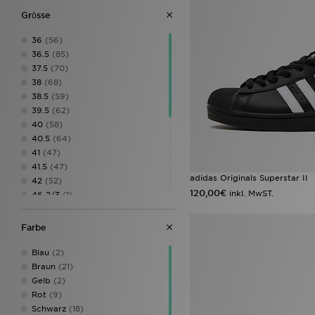
Grӧsse
36
(56)
36.5
(85)
37.5
(70)
38
(68)
38.5
(59)
39.5
(62)
40
(58)
40.5
(64)
41
(47)
41.5
(47)
adidas Originals Superstar II
42
(52)
120,00€
inkl. MwST.
46 2/3
(1)
42.5
(9)
43
(14)
Farbe
43.5
(14)
44
(1)
Blau
(2)
44.5
(1)
Braun
(21)
45
(1)
Gelb
(2)
45.5
(1)
Rot
(9)
46
(1)
Schwarz
(18)