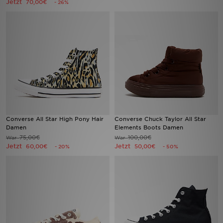
Jetzt
70,00€
- 26%
Sport
Lade Die APP
Geschenkkarte
Filialfinder
Mein JD
Converse All Star High Pony Hair
Converse Chuck Taylor All Star
Damen
Elements Boots Damen
Meine Nachrichten
75,00€
100,00€
War
War
Jetzt
Jetzt
60,00€
50,00€
- 20%
- 50%
Bestellverfolgung
Hilfe & Kontakt
Trending Styles