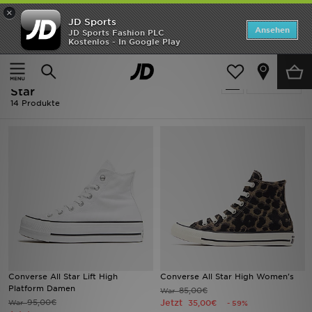
×
JD Sports
Startseite
Ansehen
JD Sports Fashion PLC
Kostenlos - In Google Play
Startseite
Frauen
ANGEBOTE
Ausverkauf | Frauen - Converse All
verfeinern
Marken
Star
14 Produkte
Neuheiten
Herren
Damen
Kinder
Bestsellers
Converse All Star Lift High
Converse All Star High Women's
JD Exklusives
Platform Damen
85,00€
War
95,00€
Jetzt
War
35,00€
- 59%
Fußball