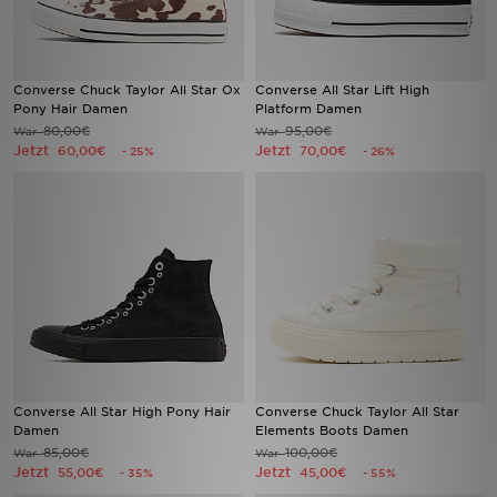
Converse Chuck Taylor All Star Ox
Converse All Star Lift High
Pony Hair Damen
Platform Damen
80,00€
95,00€
War
War
Jetzt
Jetzt
60,00€
70,00€
- 25%
- 26%
Converse All Star High Pony Hair
Converse Chuck Taylor All Star
Damen
Elements Boots Damen
85,00€
100,00€
War
War
Jetzt
Jetzt
55,00€
45,00€
- 35%
- 55%