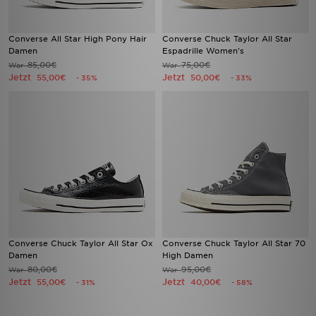
Converse All Star High Pony Hair
Converse Chuck Taylor All Star
Damen
Espadrille Women's
85,00€
75,00€
War
War
Jetzt
Jetzt
55,00€
50,00€
- 35%
- 33%
Converse Chuck Taylor All Star Ox
Converse Chuck Taylor All Star 70
Damen
High Damen
80,00€
95,00€
War
War
Jetzt
Jetzt
55,00€
40,00€
- 31%
- 58%