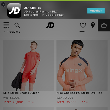
×
JD Sports
Startseite
Ansehen
JD Sports Fashion PLC
Kostenlos - In Google Play
Startseite
Ausverkauf | Rosa Fußball
ANGEBOTE
Ausverkauf | Rosa Fußball
verfeinern
Marken
4 Produkte
Neuheiten
Herren
Damen
Kinder
Bestsellers
Nike Strike Shorts Junior
Nike Chelsea FC Strike Drill Top
33,00€
70,00€
War
War
JD Exklusives
Jetzt
Jetzt
25,00€
35,00€
- 24%
- 50%
Fußball