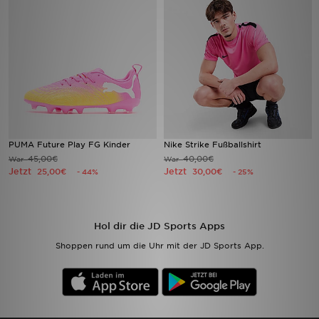
Sport
Lade Die APP
Geschenkkarte
Filialfinder
PUMA Future Play FG Kinder
Nike Strike Fußballshirt
45,00€
40,00€
War
War
Mein JD
Jetzt
Jetzt
25,00€
30,00€
- 44%
- 25%
Meine Nachrichten
Hol dir die JD Sports Apps
Bestellverfolgung
Shoppen rund um die Uhr mit der JD Sports App.
Hilfe & Kontakt
Trending Styles