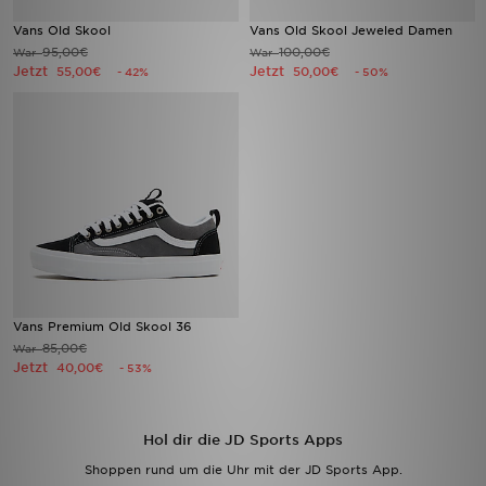
Vans Old Skool
Vans Old Skool Jeweled Damen
95,00€
100,00€
War
War
Jetzt
Jetzt
55,00€
50,00€
- 42%
- 50%
Vans Premium Old Skool 36
85,00€
War
Jetzt
40,00€
- 53%
Hol dir die JD Sports Apps
Shoppen rund um die Uhr mit der JD Sports App.