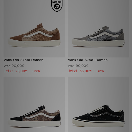
Sport
Lade Die APP
Geschenkkarte
Filialfinder
Vans Old Skool Damen
Vans Old Skool Damen
90,00€
90,00€
War
War
Mein JD
Jetzt
Jetzt
25,00€
35,00€
- 72%
- 61%
Meine Nachrichten
Bestellverfolgung
Hilfe & Kontakt
Trending Styles