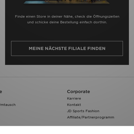
Finde einen Store in deiner Nähe, check die Öffnungszeiten
und schicke deine Bestellung einfach dorthin.
MEINE NÄCHSTE FILIALE FINDEN
e
Corporate
Karriere
Umtausch
Kontakt
JD Sports Fashion
Affiliate/Partnerprogramm