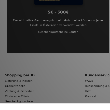
5€ - 300€
Der ultimative Geschenkgutschein. Gutscheine können in jeder
Filiale in Österreich verwendet werden
Geschenkgutscheine kaufen
Shopping bei JD
Kundenservic
Lieferung & Kosten
FAQs
Größentabelle
Rücksendung & 
Zahlung & Sicherheit
Hilfe
Finde eine Filiale
Kontakt
Geschenkgutschein
Klarna