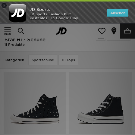
×
JD Sports
Startseite
Ansehen
JD Sports Fashion PLC
Kostenlos - In Google Play
Startseite
Schwarz Converse Converse All Star Hi - Schuhe
ANGEBOTE
Schwarz Converse Converse All
verfeinern
Marken
Star Hi - Schuhe
11 Produkte
Neuheiten
Kategorien
Sportschuhe
Hi Tops
Herren
Damen
Kinder
Bestsellers
JD Exklusives
Fußball