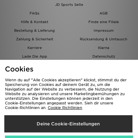
JD Sports Seite
FAQs
AGB
Hilfe & Kontakt
Finde eine Filiale
Bestellung & Lieferung
Impressum
Zahlung & Sicherheit
Rücksendung & Umtausch
Karriere
Klarna
Lade Die App
Datenschutz
Cookies
Cookies Einstellungen
Cookies
Partnerprogramm
Wenn du auf "Alle Cookies akzeptieren" klickst, stimmst du der
Speicherung von Cookies auf deinem Gerät zu, um die
Navigation auf der Website zu verbessern, die Nutzung der
Website zu analysieren und unsere Marketingbemühungen zu
unterstützen. Die Einstellungen können jederzeit in den
Cookie-Einstellungen angepasst werden. Sieh dir unsere
Cookie-Richtlinien an.
Cookie Richtlinien
Lieferung Nach
Deine Cookie-Einstellungen
Österreich