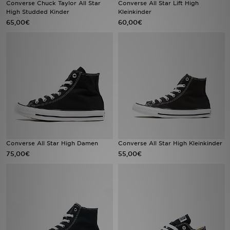
Converse Chuck Taylor All Star
Converse All Star Lift High
High Studded Kinder
Kleinkinder
65,00€
60,00€
Sport
Lade Die APP
Geschenkkarte
Filialfinder
Mein JD
Meine Nachrichten
Converse All Star High Damen
Converse All Star High Kleinkinder
75,00€
55,00€
Bestellverfolgung
Hilfe & Kontakt
Trending Styles