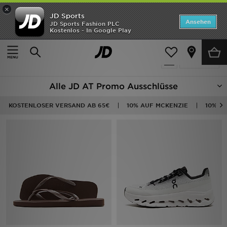
×
JD Sports
Startseite
Ansehen
JD Sports Fashion PLC
Kostenlos - In Google Play
Startseite
Code Exclusions
ANGEBOTE
229 Produkte
verfeinern
Marken
Alle JD AT Promo Ausschlüsse
Neuheiten
KOSTENLOSER VERSAND AB 65€
10% AUF MCKENZIE
10% A
Herren
Damen
Kinder
Bestsellers
JD Exklusives
Fußball