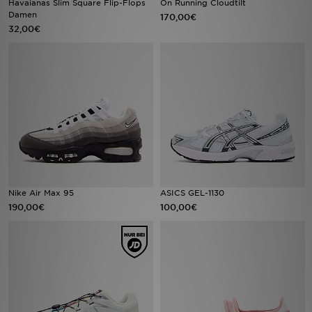
Havaianas Slim Square Flip-Flops
On Running Cloudtilt
Damen
170,00€
32,00€
Sport
Lade Die APP
Geschenkkarte
Filialfinder
Mein JD
Meine Nachrichten
Nike Air Max 95
ASICS GEL-1130
190,00€
100,00€
Bestellverfolgung
Hilfe & Kontakt
Trending Styles