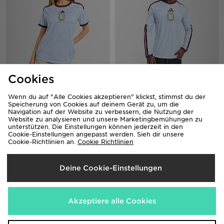
Cookies
adidas Aston Villa FC 2026/27
adidas Aston Villa FC 2026/27
Third Shirt Women's
Long Sleeve Third Shirt
Wenn du auf "Alle Cookies akzeptieren" klickst, stimmst du der
100,00€
110,00€
Speicherung von Cookies auf deinem Gerät zu, um die
Navigation auf der Website zu verbessern, die Nutzung der
Website zu analysieren und unsere Marketingbemühungen zu
unterstützen. Die Einstellungen können jederzeit in den
Cookie-Einstellungen angepasst werden. Sieh dir unsere
Cookie-Richtlinien an.
Cookie Richtlinien
Deine Cookie-Einstellungen
Akzeptiere alle Cookies
adidas Aston Villa FC 2026/27
New Balance 740 Babys
Third Shirt