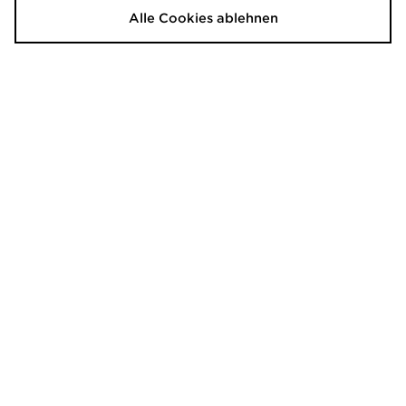
60,00€
100,00€
Alle Cookies ablehnen
adidas Newcastle United FC
Nike Air Max 95 Kleinkinder
2026/27 Longsleeve Heimtrikot
100,00€
110,00€