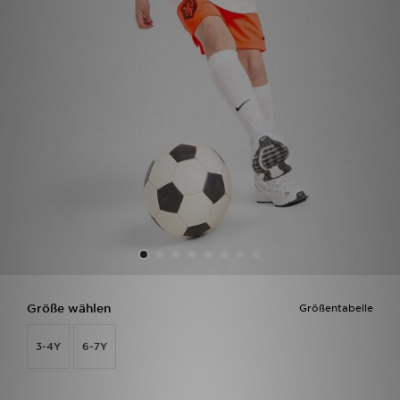
Sport
Lade Die APP
Geschenkkarte
Filialfinder
Mein JD
Meine Nachrichten
Bestellverfolgung
Größe wählen
Größentabelle
Hilfe & Kontakt
3-4Y
6-7Y
Trending Styles