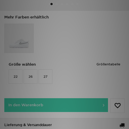
Sport
Mehr Farben erhältlich
Lade Die APP
Geschenkkarte
Filialfinder
Größe wählen
Größentabelle
Mein JD
22
26
27
Meine Nachrichten
Bestellverfolgung
In den Warenkorb
Hilfe & Kontakt
Trending Styles
Lieferung & Versanddauer