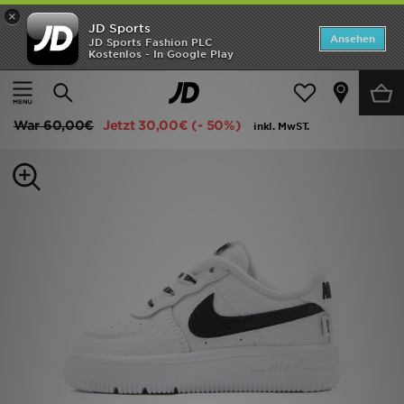
×
JD Sports
Startseite
Ansehen
JD Sports Fashion PLC
Kostenlos - In Google Play
Startseite
Kinder
Babyschuhe (Gr. 16-27)
Alle Sportschuhe
ANGEBOTE
Nike Air Force 1 Low Babys
Marken
War
60,00€
Jetzt
30,00€
(- 50%)
inkl. MwST.
Neuheiten
Herren
Damen
Kinder
Bestsellers
JD Exklusives
Fußball