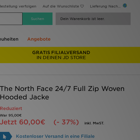
estellung verfolgen
Auf die Wunschliste
Lieferung Nach...
Dein Warenkorb ist leer.
uheiten
Angebote
GRATIS FILIALVERSAND
IN DEINEN JD STORE
The North Face 24/7 Full Zip Woven
Hooded Jacke
Reduziert
War
95,00€
Jetzt
60,00€
(- 37%)
inkl. MwST.
Kostenloser Versand in eine Filiale