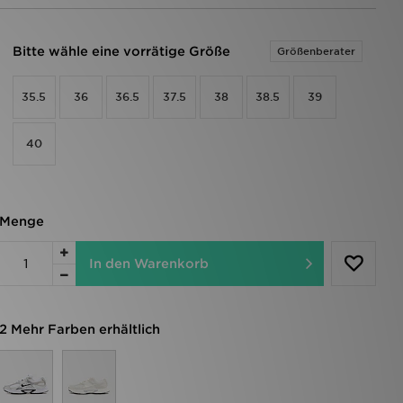
Bitte wähle eine vorrätige Größe
Größenberater
35.5
36
36.5
37.5
38
38.5
39
40
Menge
In den Warenkorb
2 Mehr Farben erhältlich