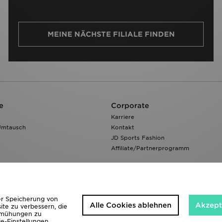
MEINE NÄCHSTE FILIALE FINDEN
e
Corporate
Karriere
Umtausch
Kontakt
JD Sports Fashion
Affiliate/Partnerprogramm
der Speicherung von
Alle Cookies ablehnen
Akzepti
ite zu verbessern, die
bemühungen zu
ie-Einstellungen