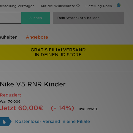
estellung verfolgen
Auf die Wunschliste
Lieferung Nach...
Dein Warenkorb ist leer.
uheiten
Angebote
GRATIS FILIALVERSAND
IN DEINEN JD STORE
Nike V5 RNR Kinder
Reduziert
War
70,00€
Jetzt
60,00€
(- 14%)
inkl. MwST.
Kostenloser Versand in eine Filiale