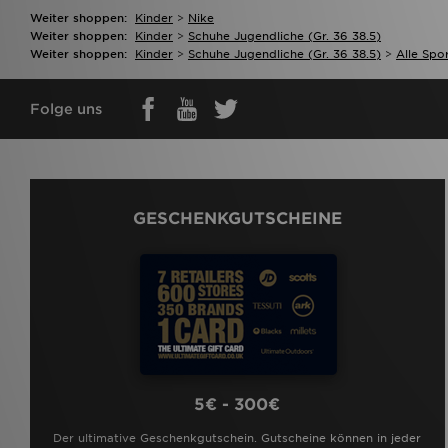
Weiter shoppen:
Kinder
>
Nike
Weiter shoppen:
Kinder
>
Schuhe Jugendliche (gr. 36 38.5)
Weiter shoppen:
Kinder
>
Schuhe Jugendliche (gr. 36 38.5)
>
Alle Spo
Folge uns
GESCHENKGUTSCHEINE
5€ - 300€
Der ultimative Geschenkgutschein. Gutscheine können in jeder