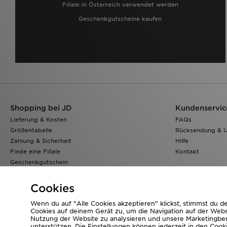
Filiale in Österreich verwendet werden
Geschenkgutscheine kaufen
Shopping bei JD
Kundenservic
Lieferung & Kosten
FAQs
Größentabelle
Rücksendung & 
Zahlung & Sicherheit
Hilfe
Finde eine Filiale
Kontakt
Geschenkgutschein
Klarna
Lade Die App
Cookies
Wenn du auf "Alle Cookies akzeptieren" klickst, stimmst du 
Cookies auf deinem Gerät zu, um die Navigation auf der Webs
Nutzung der Website zu analysieren und unsere Marketing
Corporate Website
www.jdplc.com
unterstützen. Die Einstellungen können jederzeit in den Cook