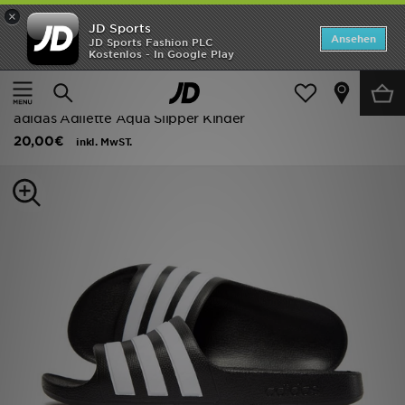
×
JD Sports
Startseite
Ansehen
JD Sports Fashion PLC
Kostenlos - In Google Play
Startseite
Kinder
Schuhe Jugendliche (Gr. 36-38.5)
ANGEBOTE
Flip-Flops und Sandalen
Marken
adidas Adilette Aqua Slipper Kinder
20,00€
inkl. MwST.
Neuheiten
Herren
Damen
Kinder
Bestsellers
JD Exklusives
Fußball