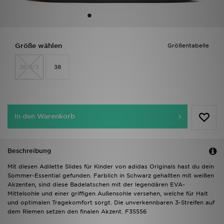
Sport
Lade Die APP
Größe wählen
Größentabelle
36 2/3
38
Geschenkkarte
Filialfinder
Mein JD
In den Warenkorb
Meine Nachrichten
Beschreibung
Bestellverfolgung
Mit diesen Adilette Slides für Kinder von adidas Originals hast du dein
Sommer-Essential gefunden. Farblich in Schwarz gehallten mit weißen
Hilfe & Kontakt
Akzenten, sind diese Badelatschen mit der legendären EVA-
Mittelsohle und einer griffigen Außensohle versehen, welche für Halt
und optimalen Tragekomfort sorgt. Die unverkennbaren 3-Streifen auf
Trending Styles
dem Riemen setzen den finalen Akzent. F35556