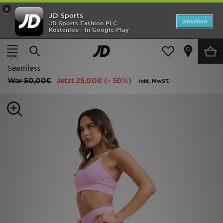
×
JD Sports
Startseite
Ansehen
JD Sports Fashion PLC
Kostenlos - In Google Play
Startseite
Frauen
Frauenkleidung
Fitness Leggings
ANGEBOTE
Nike 7/8-Leggings mit hohem Bund für Damen Pro
Marken
Seamless
War
50,00€
Jetzt
25,00€
(- 50%)
inkl. MwST.
Neuheiten
Herren
Damen
Kinder
Bestsellers
JD Exklusives
Fußball