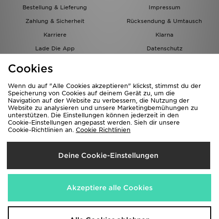
Bestellung & Lieferung
Impressum
Zahlung & Sicherheit
Rücksendung & Umtausch
Karriere
Klarna
Lade Die App
Datenschutz
Cookies
Cookies Einstellungen
Cookies
Partnerprogramm
Wenn du auf "Alle Cookies akzeptieren" klickst, stimmst du der
Speicherung von Cookies auf deinem Gerät zu, um die
Navigation auf der Website zu verbessern, die Nutzung der
Website zu analysieren und unsere Marketingbemühungen zu
unterstützen. Die Einstellungen können jederzeit in den
Cookie-Einstellungen angepasst werden. Sieh dir unsere
Cookie-Richtlinien an.
Cookie Richtlinien
Lieferung Nach
Deine Cookie-Einstellungen
Österreich
Wir akzeptieren folgende Zahlungsmethoden
Akzeptiere alle Cookies
Corporate Website
www.jdplc.com