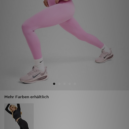
Sport
Lade Die APP
Geschenkkarte
Filialfinder
Mein JD
Meine Nachrichten
Bestellverfolgung
Mehr Farben erhältlich
Hilfe & Kontakt
Trending Styles