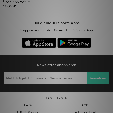
Logo Jogginghose
135,00€
Sport
Lade Die APP
Hol dir die JD Sports Apps
Shoppen rund um die Uhr mit der JD Sports App.
Geschenkkarte
Filialfinder
Mein JD
Newsletter abonnieren
Meine Nachrichten
Anmelden
Bestellverfolgung
Hilfe & Kontakt
JD Sports Seite
Trending Styles
FAQs
AGB
Hilfe & Kontakt
Finde eine Filiale