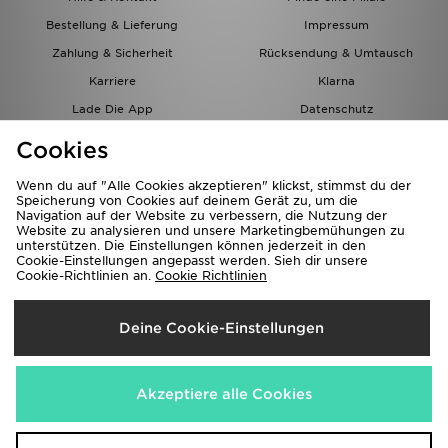
Bestellung & Lieferung
Impressum
Zahlung & Sicherheit
Rücksendung & Umtausch
Karriere
Klarna
Lade Die App
Datenschutz
Cookies
Cookies Einstellungen
Cookies
Partnerprogramm
Wenn du auf "Alle Cookies akzeptieren" klickst, stimmst du der
Speicherung von Cookies auf deinem Gerät zu, um die
Navigation auf der Website zu verbessern, die Nutzung der
Website zu analysieren und unsere Marketingbemühungen zu
unterstützen. Die Einstellungen können jederzeit in den
Cookie-Einstellungen angepasst werden. Sieh dir unsere
Cookie-Richtlinien an.
Cookie Richtlinien
Lieferung Nach
Deine Cookie-Einstellungen
Österreich
Wir akzeptieren folgende Zahlungsmethoden
Akzeptiere alle Cookies