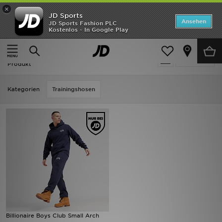
×
JD Sports
Startseite
Ansehen
JD Sports Fashion PLC
Kostenlos - In Google Play
Startseite
Blau Billionaire Boys Club
ANGEBOTE
Blau Billionaire Boys Club
verfeinern
Marken
Produkt
Neuheiten
Kategorien
Trainingshosen
Herren
Damen
Kinder
Bestsellers
JD Exklusives
Billionaire Boys Club Small Arch
Fußball