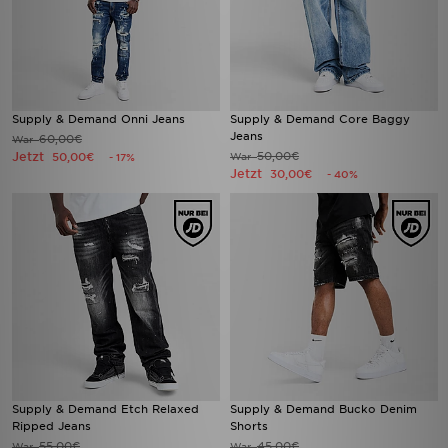
Supply & Demand Onni Jeans
Supply & Demand Core Baggy
Jeans
60,00€
War
Jetzt
50,00€
50,00€
War
- 17%
Jetzt
30,00€
- 40%
Supply & Demand Etch Relaxed
Supply & Demand Bucko Denim
Ripped Jeans
Shorts
55,00€
45,00€
War
War