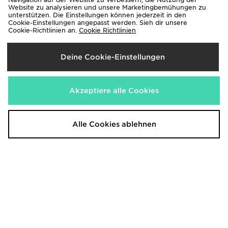
Website zu analysieren und unsere Marketingbemühungen zu
unterstützen. Die Einstellungen können jederzeit in den
Cookie-Einstellungen angepasst werden. Sieh dir unsere
Cookie-Richtlinien an.
Cookie Richtlinien
adidas Tiro Woven Shorts
adidas Tiro Woven Shorts
28,00€
28,00€
Deine Cookie-Einstellungen
Akzeptiere alle Cookies
Alle Cookies ablehnen
adidas Training Shorts
adidas Originals Clima Shorts
30,00€
45,00€