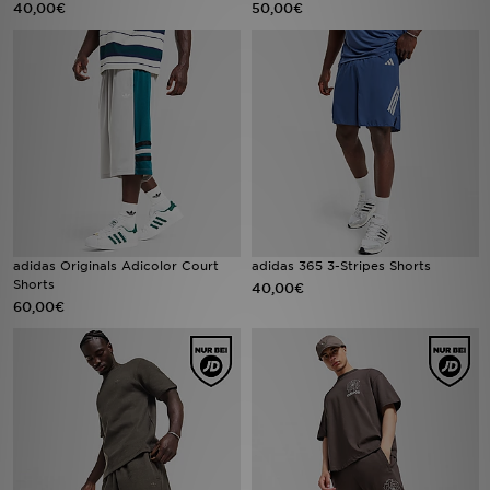
40,00€
50,00€
Sport
Lade Die APP
Geschenkkarte
Filialfinder
Mein JD
adidas Originals Adicolor Court
adidas 365 3-Stripes Shorts
Shorts
40,00€
Meine Nachrichten
60,00€
Bestellverfolgung
Hilfe & Kontakt
Trending Styles