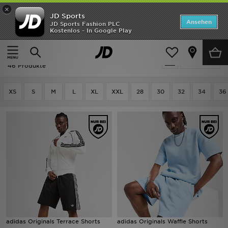
×
JD Sports
Startseite
Ansehen
JD Sports Fashion PLC
Kostenlos - In Google Play
Startseite
Herren
Herrenbekleidung
Shorts
ANGEBOTE
Herren - Adidas Shorts
verfeinern
Marken
46 Produkte
Neuheiten
XS
S
M
L
XL
XXL
28
30
32
34
36
Herren
Damen
Kinder
Bestsellers
JD Exklusives
adidas Originals Terrace Shorts
adidas Originals Waffle Shorts
Fußball