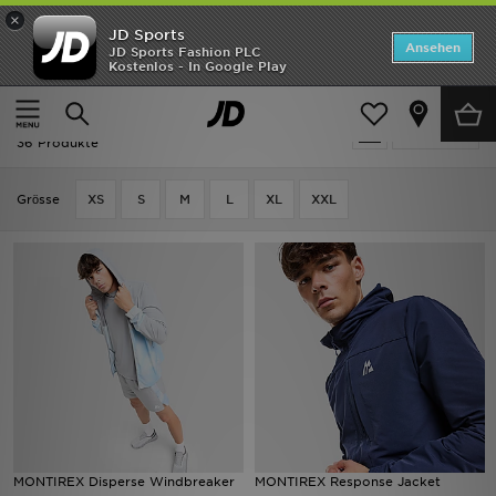
×
JD Sports
Startseite
Ansehen
JD Sports Fashion PLC
Kostenlos - In Google Play
Startseite
Herren
Herrenbekleidung
Jacken
ANGEBOTE
Herren - MONTIREX Jacken
verfeinern
Marken
36 Produkte
Neuheiten
Grӧsse
XS
S
M
L
XL
XXL
Herren
Damen
Kinder
Bestsellers
JD Exklusives
MONTIREX Disperse Windbreaker
MONTIREX Response Jacket
Fußball