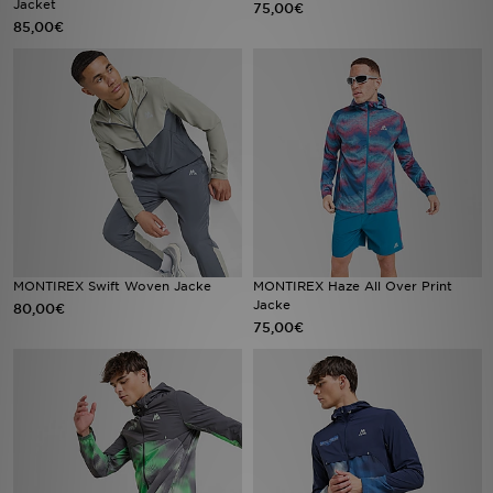
Jacket
75,00€
85,00€
Sport
Lade Die APP
Geschenkkarte
Filialfinder
Mein JD
MONTIREX Swift Woven Jacke
MONTIREX Haze All Over Print
Meine Nachrichten
Jacke
80,00€
75,00€
Bestellverfolgung
Hilfe & Kontakt
Trending Styles