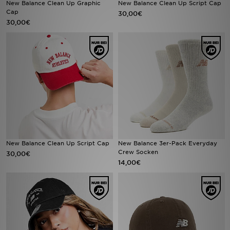
New Balance Clean Up Graphic
New Balance Clean Up Script Cap
Cap
30,00€
30,00€
Sport
Lade Die APP
Geschenkkarte
Filialfinder
Mein JD
Meine Nachrichten
New Balance Clean Up Script Cap
New Balance 3er-Pack Everyday
Crew Socken
30,00€
14,00€
Bestellverfolgung
Hilfe & Kontakt
Trending Styles