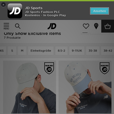
×
JD Sports
Startseite
Ansehen
JD Sports Fashion PLC
Kostenlos - In Google Play
Startseite
Herren
Herren Accessoires
ANGEBOTE
New Balance Herren Accessoires -
verfeinern
Marken
Only Show Exclusive Items
7 Produkte
Neuheiten
XS
S
M
Einheitsgröße
8.5-2
9-11UK
35-38
38-42
Herren
Damen
Kinder
Bestsellers
JD Exklusives
Fußball