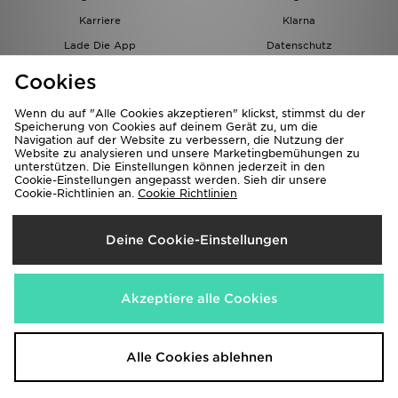
Karriere
Klarna
Lade Die App
Datenschutz
Cookies
Cookies Einstellungen
Cookies
Partnerprogramm
Wenn du auf "Alle Cookies akzeptieren" klickst, stimmst du der
Speicherung von Cookies auf deinem Gerät zu, um die
Navigation auf der Website zu verbessern, die Nutzung der
Website zu analysieren und unsere Marketingbemühungen zu
unterstützen. Die Einstellungen können jederzeit in den
Cookie-Einstellungen angepasst werden. Sieh dir unsere
Cookie-Richtlinien an.
Cookie Richtlinien
Lieferung Nach
Deine Cookie-Einstellungen
Österreich
Wir akzeptieren folgende Zahlungsmethoden
Akzeptiere alle Cookies
Corporate Website
www.jdplc.com
Alle Cookies ablehnen
Copyright © 2026 JD Sports Alle Rechte vorbehalten