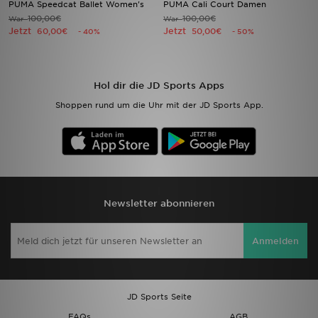
PUMA Speedcat Ballet Women's
PUMA Cali Court Damen
100,00€
100,00€
War
War
Jetzt
Jetzt
Sport
60,00€
50,00€
- 40%
- 50%
Lade Die APP
Hol dir die JD Sports Apps
Geschenkkarte
Shoppen rund um die Uhr mit der JD Sports App.
Filialfinder
Mein JD
Meine Nachrichten
Newsletter abonnieren
Bestellverfolgung
Anmelden
Hilfe & Kontakt
Trending Styles
JD Sports Seite
FAQs
AGB