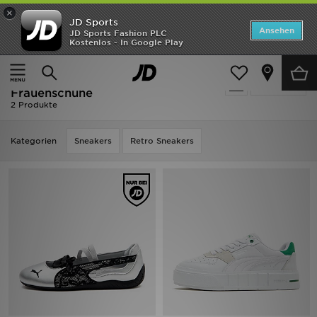
×
JD Sports
Startseite
Ansehen
JD Sports Fashion PLC
Kostenlos - In Google Play
Startseite
Frauen
Frauenschuhe
ANGEBOTE
Ausverkauf | Frauen - PUMA
verfeinern
Marken
Frauenschuhe
2 Produkte
Neuheiten
Kategorien
Sneakers
Retro Sneakers
Herren
Damen
Kinder
Bestsellers
JD Exklusives
Fußball