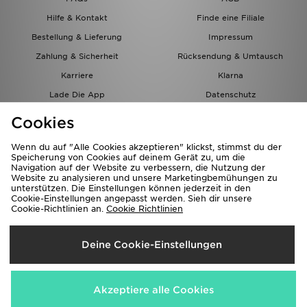
Hilfe & Kontakt
Finde eine Filiale
Bestellung & Lieferung
Impressum
Zahlung & Sicherheit
Rücksendung & Umtausch
Karriere
Klarna
Lade Die App
Datenschutz
Cookies
Cookies Einstellungen
Cookies
Partnerprogramm
Wenn du auf "Alle Cookies akzeptieren" klickst, stimmst du der
Speicherung von Cookies auf deinem Gerät zu, um die
Navigation auf der Website zu verbessern, die Nutzung der
Website zu analysieren und unsere Marketingbemühungen zu
unterstützen. Die Einstellungen können jederzeit in den
Cookie-Einstellungen angepasst werden. Sieh dir unsere
Cookie-Richtlinien an.
Cookie Richtlinien
Lieferung Nach
Deine Cookie-Einstellungen
Österreich
Wir akzeptieren folgende Zahlungsmethoden
Akzeptiere alle Cookies