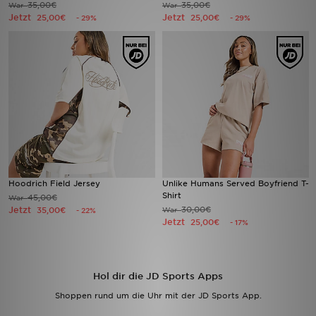
35,00€
35,00€
War
War
Jetzt
Jetzt
25,00€
25,00€
- 29%
- 29%
Sport
Lade Die APP
Geschenkkarte
Filialfinder
Mein JD
Hoodrich Field Jersey
Unlike Humans Served Boyfriend T-
Meine Nachrichten
Shirt
45,00€
War
Jetzt
30,00€
35,00€
War
- 22%
Jetzt
25,00€
- 17%
Bestellverfolgung
Hilfe & Kontakt
Hol dir die JD Sports Apps
Trending Styles
Shoppen rund um die Uhr mit der JD Sports App.