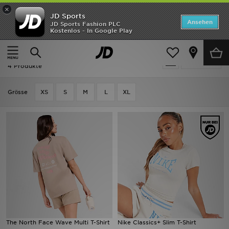
×
JD Sports
Startseite
Ansehen
JD Sports Fashion PLC
Kostenlos - In Google Play
Startseite
Frauen
Frauenkleidung
Tops
ANGEBOTE
Ausverkauf | Frauen - Beige Tops
verfeinern
Marken
4 Produkte
Neuheiten
Grӧsse
XS
S
M
L
XL
Herren
Damen
Kinder
Bestsellers
JD Exklusives
The North Face Wave Multi T-Shirt
Nike Classics+ Slim T-Shirt
Fußball