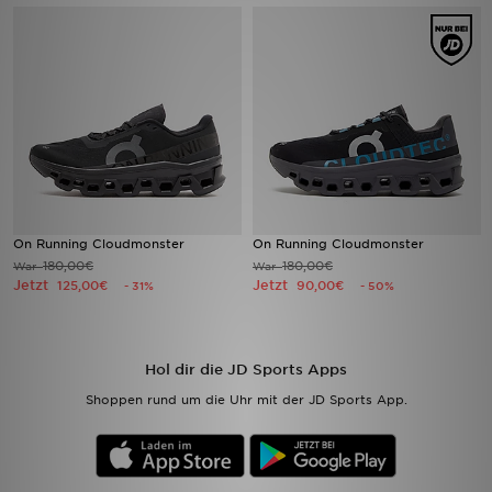
Sport
Lade Die APP
Geschenkkarte
Filialfinder
On Running Cloudmonster
On Running Cloudmonster
Mein JD
180,00€
180,00€
War
War
Jetzt
Jetzt
125,00€
90,00€
- 31%
- 50%
Meine Nachrichten
Bestellverfolgung
Hol dir die JD Sports Apps
Shoppen rund um die Uhr mit der JD Sports App.
Hilfe & Kontakt
Trending Styles