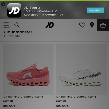
×
JD Sports
Startseite
Ansehen
JD Sports Fashion PLC
Kostenlos - In Google Play
Startseite
Running - On Running Cloudmonster
ANGEBOTE
Running - On Running
verfeinern
Marken
Cloudmonster
4 Produkte
Neuheiten
Herren
Damen
Kinder
Bestsellers
On Running Cloudmonster 1
On Running Cloudmonster 1
JD Exklusives
Damen
Damen
180,00€
180,00€
Fußball