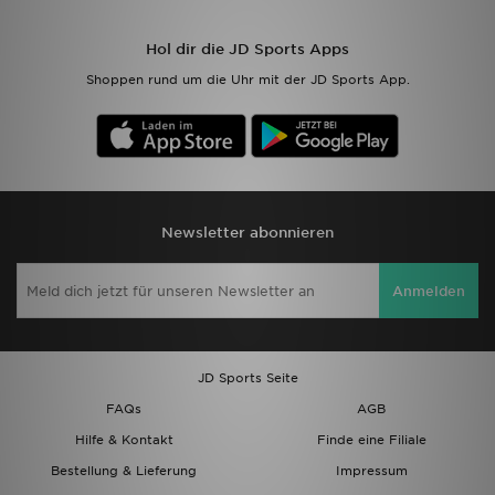
Sport
Hol dir die JD Sports Apps
Shoppen rund um die Uhr mit der JD Sports App.
Lade Die APP
Geschenkkarte
Filialfinder
Newsletter abonnieren
Mein JD
Anmelden
Meine Nachrichten
Bestellverfolgung
JD Sports Seite
Hilfe & Kontakt
FAQs
AGB
Hilfe & Kontakt
Finde eine Filiale
Trending Styles
Bestellung & Lieferung
Impressum