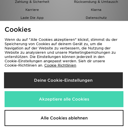
Zahlung & Sicherheit
Rücksendung & Umtausch
Karriere
Klarna
Lade Die App
Datenschutz
Cookies
Cookies Einstellungen
Cookies
Partnerprogramm
Wenn du auf "Alle Cookies akzeptieren" klickst, stimmst du der
Speicherung von Cookies auf deinem Gerät zu, um die
Navigation auf der Website zu verbessern, die Nutzung der
Website zu analysieren und unsere Marketingbemühungen zu
unterstützen. Die Einstellungen können jederzeit in den
Cookie-Einstellungen angepasst werden. Sieh dir unsere
Cookie-Richtlinien an.
Cookie Richtlinien
Lieferung Nach
Deine Cookie-Einstellungen
Österreich
Wir akzeptieren folgende Zahlungsmethoden
Akzeptiere alle Cookies
Corporate Website
www.jdplc.com
Alle Cookies ablehnen
Copyright © 2026 JD Sports Alle Rechte vorbehalten