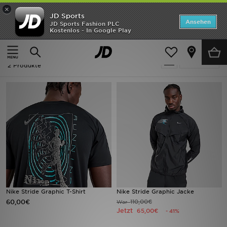
×
JD Sports
Startseite
Ansehen
JD Sports Fashion PLC
Kostenlos - In Google Play
Startseite
Running - Nike Stride
ANGEBOTE
Running - Nike Stride
verfeinern
Marken
2 Produkte
Neuheiten
Herren
Damen
Kinder
Bestsellers
Nike Stride Graphic T-Shirt
Nike Stride Graphic Jacke
60,00€
110,00€
War
JD Exklusives
Jetzt
65,00€
- 41%
Fußball