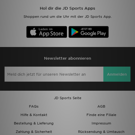
Hol dir die JD Sports Apps
Sport
Shoppen rund um die Uhr mit der JD Sports App.
Lade Die APP
Geschenkkarte
Filialfinder
Newsletter abonnieren
Mein JD
Anmelden
Meine Nachrichten
Bestellverfolgung
JD Sports Seite
FAQs
AGB
Hilfe & Kontakt
Hilfe & Kontakt
Finde eine Filiale
Bestellung & Lieferung
Impressum
Trending Styles
Zahlung & Sicherheit
Rücksendung & Umtausch