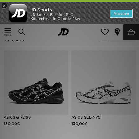
×
JD Sports
Startseite
Ansehen
JD Sports Fashion PLC
Kostenlos - In Google Play
Startseite
Running - ASICS GT-2160
ANGEBOTE
Running - ASICS GT-2160
verfeinern
Marken
2 Produkte
Neuheiten
Herren
Damen
Kinder
Bestsellers
ASICS GT-2160
ASICS GEL-NYC
130,00€
130,00€
JD Exklusives
Fußball