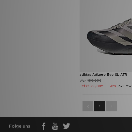
adidas Adizero Evo SL ATR
160,00€
War
Jetzt
85,00€
inkl. Mw
- 47%
1
Folge uns