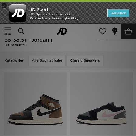
×
JD Sports
Startseite
Ansehen
JD Sports Fashion PLC
Kostenlos - In Google Play
Startseite
Kinder
Schuhe Jugendliche (Gr. 36-38.5)
ANGEBOTE
Schwarz Schuhe Jugendliche (Gr.
verfeinern
Marken
36-38.5) - Jordan 1
9 Produkte
Neuheiten
Kategorien
Alle Sportschuhe
Classic Sneakers
Herren
Damen
Kinder
Bestsellers
JD Exklusives
Fußball