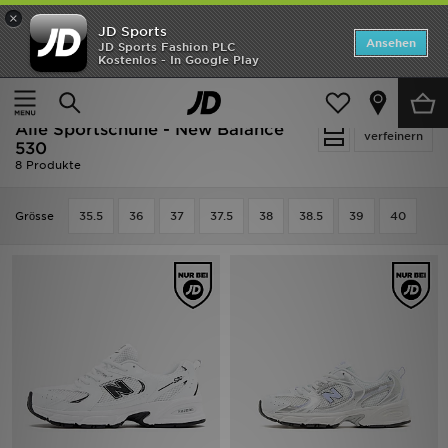
×
JD Sports
Startseite
Ansehen
JD Sports Fashion PLC
Kostenlos - In Google Play
Startseite
Kinder
Schuhe Jugendliche (Gr. 36-38.5)
ANGEBOTE
Alle Sportschuhe
Marken
Alle Sportschuhe - New Balance
verfeinern
530
8 Produkte
Neuheiten
Grӧsse
Herren
35.5
36
37
37.5
38
38.5
39
40
Damen
Kinder
Bestsellers
JD Exklusives
Fußball