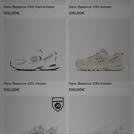
New Balance 530 Kleinkinder
New Balance 530 Kinder
100,00€
100,00€
Sport
Lade Die APP
Geschenkkarte
Filialfinder
Mein JD
Meine Nachrichten
New Balance 530 Kinder
New Balance 530 Kinder
100,00€
100,00€
Bestellverfolgung
Hilfe & Kontakt
Trending Styles