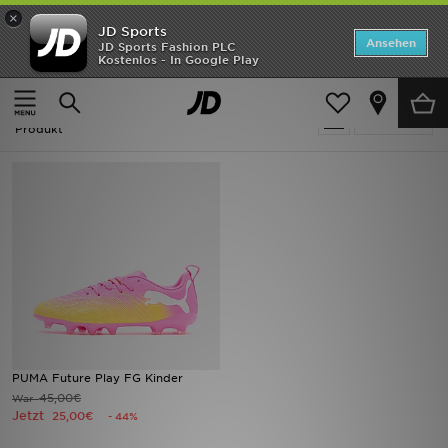
×
JD Sports
Startseite
Ansehen
JD Sports Fashion PLC
Kostenlos - In Google Play
Startseite
Kinder
ANGEBOTE
Kinder - Rosa PUMA
verfeinern
Marken
Produkt
Neuheiten
Herren
Damen
Kinder
Bestsellers
PUMA Future Play FG Kinder
45,00€
War
JD Exklusives
Jetzt
25,00€
- 44%
Fußball