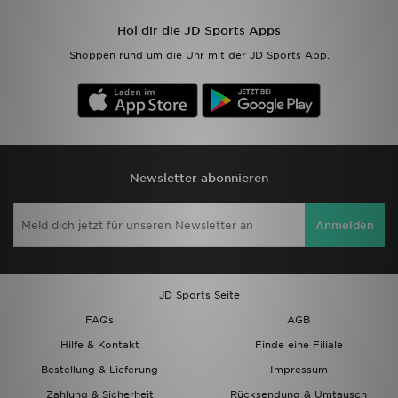
Hol dir die JD Sports Apps
Sport
Shoppen rund um die Uhr mit der JD Sports App.
Lade Die APP
Geschenkkarte
Filialfinder
Newsletter abonnieren
Mein JD
Anmelden
Meine Nachrichten
Bestellverfolgung
JD Sports Seite
FAQs
AGB
Hilfe & Kontakt
Hilfe & Kontakt
Finde eine Filiale
Trending Styles
Bestellung & Lieferung
Impressum
Zahlung & Sicherheit
Rücksendung & Umtausch