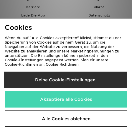
Karriere
Klarna
Lade Die App
Datenschutz
Cookies
Cookies Einstellungen
Cookies
Partnerprogramm
Wenn du auf "Alle Cookies akzeptieren" klickst, stimmst du der
Speicherung von Cookies auf deinem Gerät zu, um die
Navigation auf der Website zu verbessern, die Nutzung der
Website zu analysieren und unsere Marketingbemühungen zu
unterstützen. Die Einstellungen können jederzeit in den
Cookie-Einstellungen angepasst werden. Sieh dir unsere
Cookie-Richtlinien an.
Cookie Richtlinien
Lieferung Nach
Deine Cookie-Einstellungen
Österreich
Wir akzeptieren folgende Zahlungsmethoden
Akzeptiere alle Cookies
Corporate Website
www.jdplc.com
Alle Cookies ablehnen
Copyright © 2026 JD Sports Alle Rechte vorbehalten