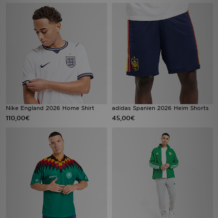
Sport
Lade Die APP
Geschenkkarte
Filialfinder
Nike England 2026 Home Shirt
adidas Spanien 2026 Heim Shorts
Mein JD
110,00€
45,00€
Meine Nachrichten
Bestellverfolgung
Hilfe & Kontakt
Trending Styles