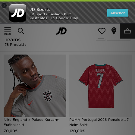
×
JD Sports
Startseite
Ansehen
JD Sports Fashion PLC
Kostenlos - In Google Play
Startseite
Herren
ANGEBOTE
Herren - Fußball - International
verfeinern
Marken
Teams
78 Produkte
Neuheiten
Herren
Damen
Kinder
Bestsellers
Nike England x Palace Kurzarm
PUMA Portugal 2026 Ronaldo #7
JD Exklusives
Fußballshirt
Heim Shirt
70,00€
120,00€
Fußball