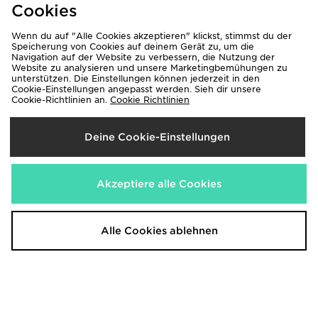
Cookies
Wenn du auf "Alle Cookies akzeptieren" klickst, stimmst du der
Speicherung von Cookies auf deinem Gerät zu, um die
Navigation auf der Website zu verbessern, die Nutzung der
Website zu analysieren und unsere Marketingbemühungen zu
unterstützen. Die Einstellungen können jederzeit in den
Cookie-Einstellungen angepasst werden. Sieh dir unsere
Cookie-Richtlinien an.
Cookie Richtlinien
adidas Germany 2026 Pre Match
adidas Originals Belgium '86 Retro
Shirt
Home Shirt
70,00€
110,00€
Deine Cookie-Einstellungen
Akzeptiere alle Cookies
Alle Cookies ablehnen
Nike England Energy Shirt
Score Draw Argentina 1994 World
Cup Maradonna #10 Retro-Trikot
75,00€