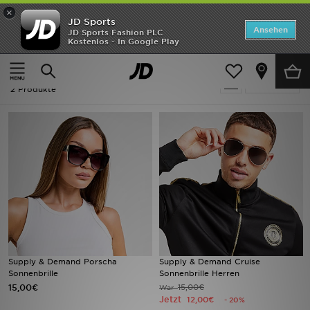
×
JD Sports
Startseite
Ansehen
JD Sports Fashion PLC
Kostenlos - In Google Play
Startseite
Herren
ANGEBOTE
Herren - Gold Supply & Demand
verfeinern
Marken
2 Produkte
Neuheiten
Herren
Damen
Kinder
Bestsellers
Supply & Demand Porscha
Supply & Demand Cruise
Sonnenbrille
Sonnenbrille Herren
JD Exklusives
15,00€
15,00€
War
Jetzt
12,00€
- 20%
Fußball