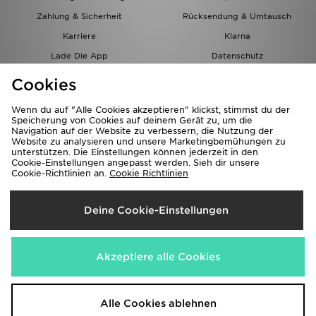
Zahlung & Sicherheit
Rücksendung & Umtausch
Karriere
Klarna
Lade Die App
Datenschutz
Cookies
Cookies Einstellungen
Cookies
Partnerprogramm
Wenn du auf "Alle Cookies akzeptieren" klickst, stimmst du der
Speicherung von Cookies auf deinem Gerät zu, um die
Navigation auf der Website zu verbessern, die Nutzung der
Website zu analysieren und unsere Marketingbemühungen zu
unterstützen. Die Einstellungen können jederzeit in den
Cookie-Einstellungen angepasst werden. Sieh dir unsere
Cookie-Richtlinien an.
Cookie Richtlinien
Lieferung Nach
Deine Cookie-Einstellungen
Österreich
Wir akzeptieren folgende Zahlungsmethoden
Akzeptiere alle Cookies
Corporate Website
www.jdplc.com
Alle Cookies ablehnen