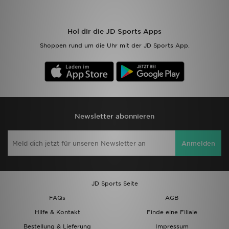
Sport
Hol dir die JD Sports Apps
Shoppen rund um die Uhr mit der JD Sports App.
Lade Die APP
Geschenkkarte
Filialfinder
Newsletter abonnieren
Mein JD
Meine Nachrichten
Anmelden
Bestellverfolgung
JD Sports Seite
Hilfe & Kontakt
FAQs
AGB
Trending Styles
Hilfe & Kontakt
Finde eine Filiale
Bestellung & Lieferung
Impressum