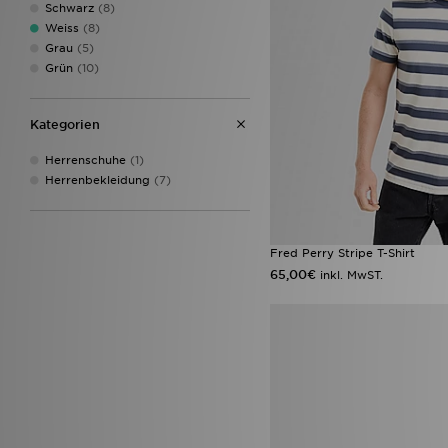
Nike
(28)
Schwarz
(8)
On Running
(4)
Weiss
(8)
PUMA
(2)
Grau
(5)
Reebok
(15)
Grün
(10)
Salomon
(1)
Saucony
(3)
Kategorien
Supply & Demand
(6)
Technicals
(2)
Herrenschuhe
(1)
The North Face
(9)
Herrenbekleidung
(7)
Umbro
(1)
Under Armour
(6)
Unlike Humans
(8)
Vans
(2)
Fred Perry Stripe T-Shirt
65,00€
inkl. MwST.