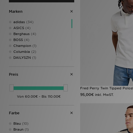
Marken
adidas
(34)
ASICS
(4)
Berghaus
(4)
BOSS
(4)
Champion
(1)
Columbia
(2)
DAILYSZN
(1)
EA7 Emporio Armani
(4)
Fila
(7)
Preis
Fred Perry
(8)
Hoodrich
(22)
Jordan
(9)
Fred Perry Twin Tipped Polosh
Lacoste
(7)
95,00€
inkl. MwST.
LEVI'S
(1)
Mallet LDN
(1)
McKenzie
(16)
Farbe
Napapijri
(5)
New Balance
(6)
Blau
(10)
New Era
(3)
Braun
(1)