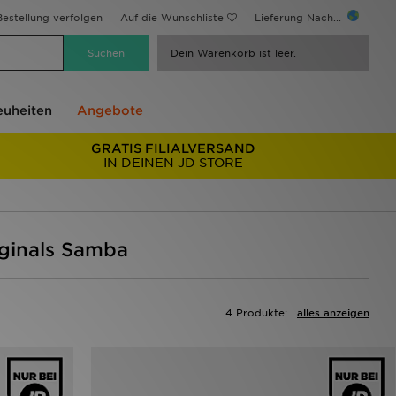
estellung verfolgen
Auf die Wunschliste
Lieferung Nach...
Dein Warenkorb ist leer.
uheiten
Angebote
GRATIS FILIALVERSAND
IN DEINEN JD STORE
iginals Samba
4 Produkte:
alles anzeigen