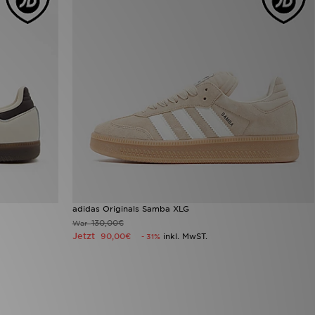
adidas Originals Samba XLG
130,00€
War
Jetzt
90,00€
inkl. MwST.
- 31%