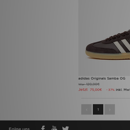
adidas Originals Samba OG
120,00€
War
Jetzt
75,00€
inkl. Mw
- 37%
1
Folge uns