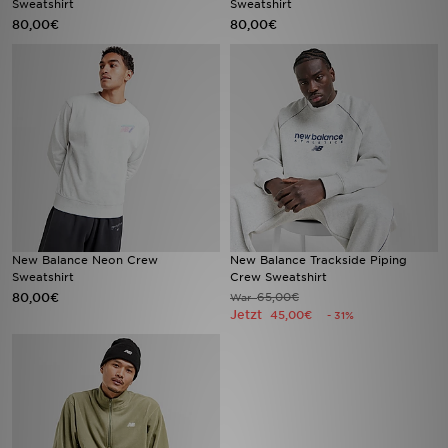
Sweatshirt
Sweatshirt
80,00€
80,00€
Sport
Lade Die APP
Geschenkkarte
Filialfinder
Mein JD
New Balance Neon Crew
New Balance Trackside Piping
Meine Nachrichten
Sweatshirt
Crew Sweatshirt
80,00€
65,00€
War
Jetzt
45,00€
- 31%
Bestellverfolgung
Hilfe & Kontakt
Trending Styles