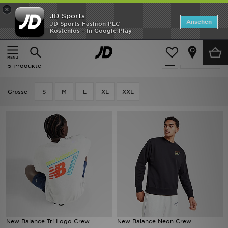
×
JD Sports
Startseite
Ansehen
JD Sports Fashion PLC
Kostenlos - In Google Play
Startseite
Herren
Herrenbekleidung
Sweatshirts
ANGEBOTE
Herren - New Balance Sweatshirts
verfeinern
Marken
5 Produkte
Neuheiten
Grӧsse
S
M
L
XL
XXL
Herren
Damen
Kinder
Bestsellers
JD Exklusives
New Balance Tri Logo Crew
New Balance Neon Crew
Fußball