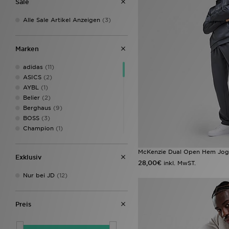
Sale
Alle Sale Artikel Anzeigen
(3)
Marken
adidas
(11)
ASICS
(2)
AYBL
(1)
Belier
(2)
Berghaus
(9)
BOSS
(3)
Champion
(1)
Columbia
(3)
DAILYSZN
(1)
McKenzie Dual Open Hem Jog
Exklusiv
EA7 Emporio Armani
(3)
28,00€
inkl. MwST.
Emporio Armani EA7
(1)
Nur bei JD
(12)
Fred Perry
(1)
Hoodrich
(12)
Jordan
(3)
Preis
Lacoste
(3)
Lorenzo
(2)