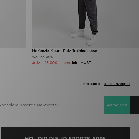
McKenzie Mount Poly Trainingshose
35,00€
War
Jetzt
25,00€
inkl. MwST.
- 29%
12 Produkte:
alles anzeigen
Anmelden
HOL DIR DIE JD SPORTS APPS