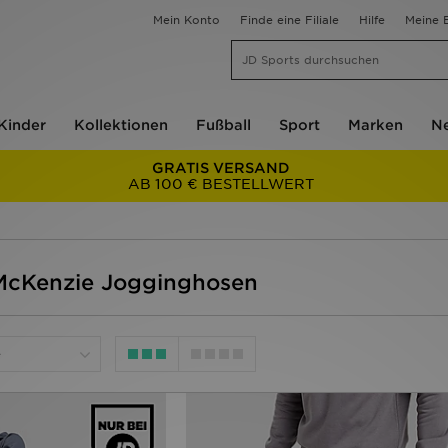
Mein Konto
Finde eine Filiale
Hilfe
Meine B
Kinder
Kollektionen
Fußball
Sport
Marken
Ne
GRATIS VERSAND
AB 100 € BESTELLWERT
 McKenzie Jogginghosen