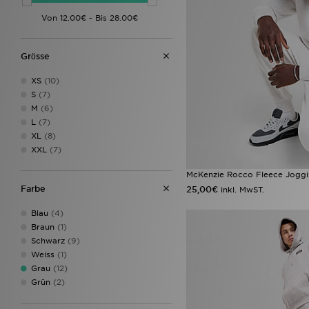
McKenzie
(12)
MONTIREX
(3)
Napapijri
(4)
New Balance
(4)
Grӧsse
New Era
(1)
Nicce
(2)
XS
(10)
Nike
(33)
S
(7)
On Running
(1)
M
(6)
Red Run Activewear
(1)
L
(7)
Reebok
(2)
XL
(8)
Reprimo
(5)
XXL
(7)
Supply & Demand
(4)
Technicals
(2)
McKenzie Rocco Fleece Jogg
The North Face
(7)
Farbe
25,00€
inkl. MwST.
Trailberg
(4)
True Religion
(2)
Blau
(4)
Under Armour
(6)
Braun
(1)
Unlike Humans
(6)
Schwarz
(9)
Zavetti Canada
(2)
Weiss
(1)
Grau
(12)
Grün
(2)