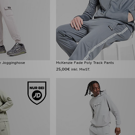
e Jogginghose
McKenzie Fade Poly Track Pants
25,00€
inkl. MwST.