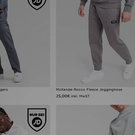
gers
McKenzie Rocco Fleece Jogginghose
25,00€
inkl. MwST.