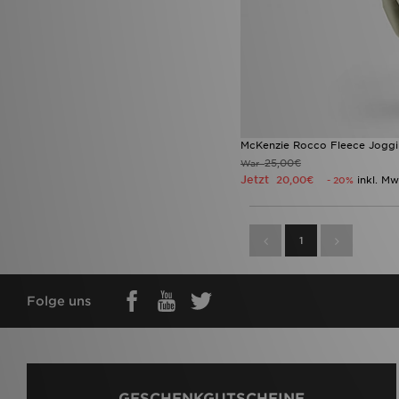
McKenzie Rocco Fleece Jogg
25,00€
War
Jetzt
20,00€
inkl. Mw
- 20%
1
Folge uns
GESCHENKGUTSCHEINE