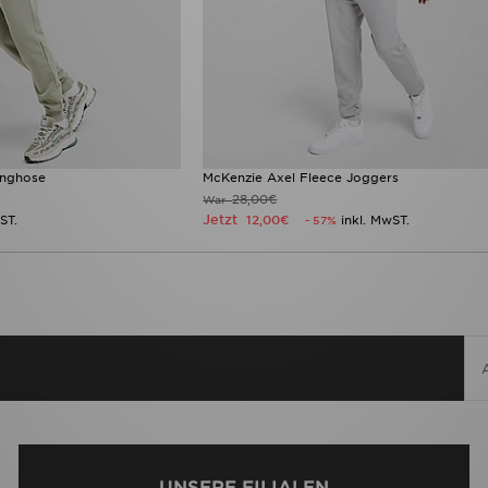
inghose
McKenzie Axel Fleece Joggers
28,00€
War
Jetzt
ST.
12,00€
inkl. MwST.
- 57%
UNSERE FILIALEN