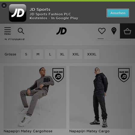
×
JD Sports
Startseite
Ansehen
JD Sports Fashion PLC
Kostenlos - In Google Play
Startseite
Herren
Herrenbekleidung
Cargo Hosen
ANGEBOTE
Herren - Napapijri Cargo Hosen
verfeinern
Marken
4 Produkte
Neuheiten
Grӧsse
S
M
L
XL
XXL
XXXL
Herren
Damen
Kinder
Bestsellers
JD Exklusives
Napapijri Matey Cargohose
Napapijri Matey Cargo
Fußball