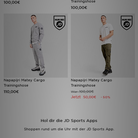
Trainingshose
100,00€
100,00€
Sport
Lade Die APP
Geschenkkarte
Filialfinder
Mein JD
Napapijri Matey Cargo
Napapijri Matey Cargo
Meine Nachrichten
Trainingshose
Trainingshose
110,00€
100,00€
War
Jetzt
50,00€
- 50%
Bestellverfolgung
Hilfe & Kontakt
Hol dir die JD Sports Apps
Trending Styles
Shoppen rund um die Uhr mit der JD Sports App.